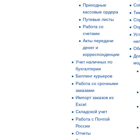
Со
Приходные
кассовые ордера
Ти
Путевые листы
Сп
Работа со
Ох
счетами
Ус
Акты передачи
не
денег и
Об
корреспонденции
До
Учет наличных по
мо
бухгалтерии
Биллинг курьеров
Работа со срочными
заказами
Импорт заказов из
Excel
Складской учет
Работа с Почтой
России
Отчеты