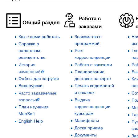
Работа с
Общий раздел
заказами
Как с нами работать
Знакомство с
На
программой
ис
Справки о
налоговом
Учет
Гл
резидентстве
корреспонденции
па
История
Работа с заказами
Ра
изменений
Планирование
Бы
Файлы для загрузки
доставок на карте
Кл
Видеоуроки
Печать ведомостей
па
и наклеек
Часто задаваемые
Со
вопросы
Выдача
По
корреспонденции
План изучения
Мо
курьерам
MeaSoft
Та
Манифесты
English Help
Пу
Доска приема
са
Документы
За