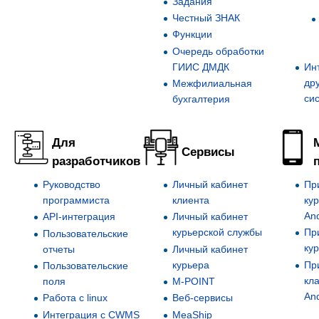
Задания
Честный ЗНАК
Функции
Очередь обработки
ГИИС ДМДК
Ин
др
Межфилиальная
си
бухгалтерия
Для
Сервисы
разработчиков
Руководство
Личный кабинет
Пр
программиста
клиента
ку
An
API-интеграция
Личный кабинет
курьерской службы
Пр
Пользовательские
ку
отчеты
Личный кабинет
курьера
Пр
Пользовательские
кл
поля
M-POINT
An
Работа c linux
Веб-сервисы
Интеграция с CWMS
MeaShip