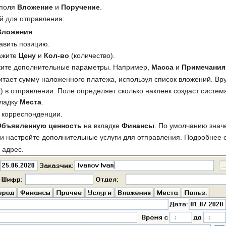
 поля
Вложение
и
Поручение
.
й для отправления:
Вложения
.
бавить позицию.
ажите
Цену
и
Кол-во
(количество).
ажите дополнительные параметры. Например,
Масса
и
Примечания
итает сумму наложенного платежа, используя список вложений. Вр
) в отправлении. Поле определяет сколько наклеек создаст систем
кладку
Места
.
п корреспонденции.
Объявленную ценность
на вкладке
Финансы
. По умолчанию знач
и настройте дополнительные услуги для отправления. Подробнее о
ь адрес.