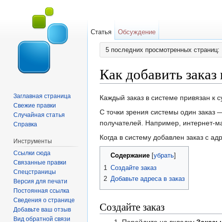
Статья
Обсуждение
5 последних просмотренных страниц:
Как добавить заказ 
Перейти к:
навигация
,
поиск
Заглавная страница
Каждый заказ в системе привязан к с
Свежие правки
С точки зрения системы один заказ 
Случайная статья
получателей. Например, интернет-ма
Справка
Когда в систему добавлен заказ с а
Инструменты
Ссылки сюда
Содержание
[
убрать
]
Связанные правки
1
Создайте заказ
Спецстраницы
2
Добавьте адреса в заказ
Версия для печати
Постоянная ссылка
Сведения о странице
Создайте заказ
Добавьте ваш отзыв
Вид обратной связи