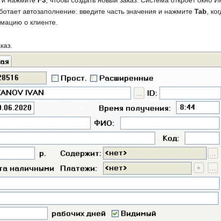
и нажмите
F3
, чтобы создать новый заказ. Система откроет окно 
аботает автозаполнение: введите часть значения и нажмите
Tab
, ко
рмацию о клиенте.
каз.