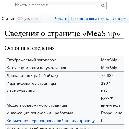
Поиск
Статья
Обсуждение
Читать
Просмотр вики-текста
История
Сведения о странице «MeaShip»
Перейти к:
навигация
,
поиск
Основные сведения
Отображаемый заголовок
MeaShip
Ключ сортировки по умолчанию
MeaShip
Длина страницы (в байтах)
72 822
Идентификатор страницы
1907
Язык страницы
ru -
русский
Модель содержимого страницы
вики-текст
Индексация поисковыми роботами
Разрешено
Количество перенаправлений на эту страницу
0
Учитывается счётчиком как содержательная