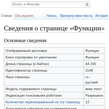
Поиск
Статья
Обсуждение
Читать
Просмотр вики-текста
История
Сведения о странице «Функции»
Перейти к:
навигация
,
поиск
Основные сведения
Отображаемый заголовок
Функции
Ключ сортировки по умолчанию
Функции
Длина страницы (в байтах)
44 245
Идентификатор страницы
1148
Язык страницы
ru -
русский
Модель содержимого страницы
вики-текст
Индексация поисковыми роботами
Разрешено
Количество перенаправлений на эту страницу
12
Учитывается счётчиком как содержательная