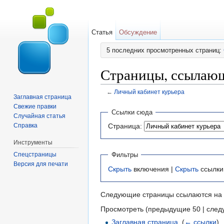
Статья
Обсуждение
5 последних просмотренных страниц:
Страницы, ссылающ
←
Личный кабинет курьера
Заглавная страница
Перейти к:
навигация
,
поиск
Свежие правки
Ссылки сюда
Случайная статья
Справка
Страница:
Инструменты
Спецстраницы
Фильтры
Версия для печати
Скрыть
включения |
Скрыть
ссылки
Следующие страницы ссылаются на
Просмотреть (предыдущие 50 | след
Заглавная страница
‎
(
← ссылки
)