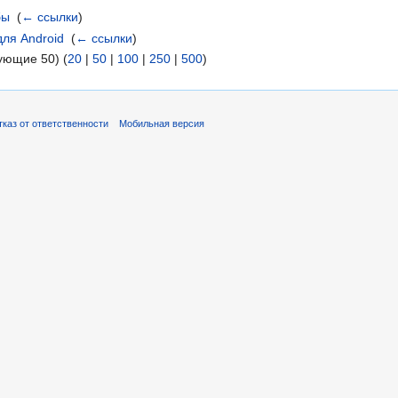
бы
‎
(
← ссылки
)
ля Android
‎
(
← ссылки
)
ующие 50) (
20
|
50
|
100
|
250
|
500
)
тказ от ответственности
Мобильная версия