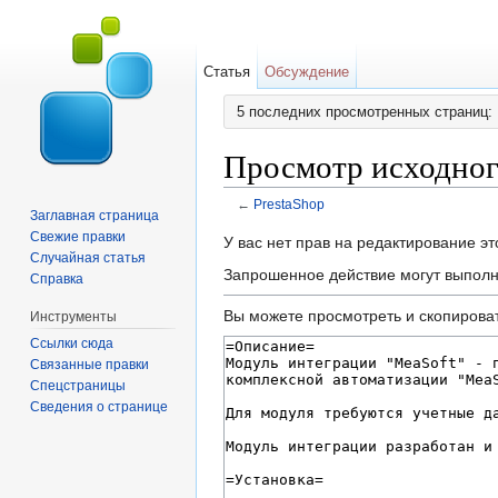
Статья
Обсуждение
5 последних просмотренных страниц:
Просмотр исходного
←
PrestaShop
Заглавная страница
Перейти к:
навигация
,
поиск
Свежие правки
У вас нет прав на редактирование э
Случайная статья
Запрошенное действие могут выполня
Справка
Вы можете просмотреть и скопироват
Инструменты
Ссылки сюда
Связанные правки
Спецстраницы
Сведения о странице