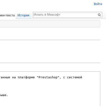
Войти
Поиск
ики-текста
История