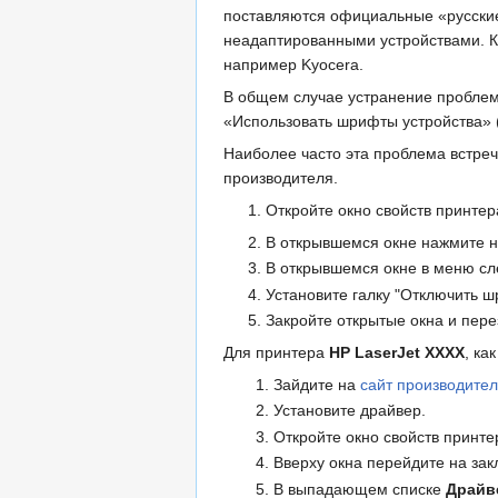
поставляются официальные «русские
неадаптированными устройствами. Ка
например Kyocera.
В общем случае устранение проблем
«Использовать шрифты устройства» (U
Наиболее часто эта проблема встре
производителя.
1. Откройте окно свойств принте
2. В открывшемся окне нажмите 
3. В открывшемся окне в меню с
4. Установите галку "Отключить 
5. Закройте открытые окна и пер
Для принтера
HP LaserJet XXXX
, ка
Зайдите на
сайт производите
Установите драйвер.
Откройте окно свойств принте
Вверху окна перейдите на за
В выпадающем списке
Драйв