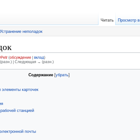
Читать
Просмотр в
Устранение неполадок
док
Petr
(
обсуждение
|
вклад
)
(разн.) | Следующая → (разн.)
Содержание
[
убрать
]
и элементы карточек
ия
рабочей станцией
 электронной почты