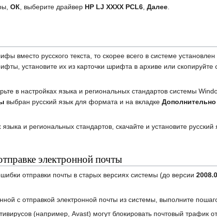
ры,
ОК
, выберите драйвер
НР LJ XXXX PCL6
,
Далее
.
ифы вместо русского текста, то скорее всего в системе установле
фты, установите их из карточки шрифта в архиве или скопируйте 
ерьте в настройках языка и региональных стандартов системы Windo
ы
выбран русский язык для формата и на вкладке
Дополнительно
ах языка и региональных стандартов, скачайте и установите русски
отправке электронной почты
ошибки отправки почты в старых версиях системы (до версии
2008.
нной с отправкой электронной почты из системы, выполните пошаг
ивирусов (например, Avast) могут блокировать почтовый трафик о