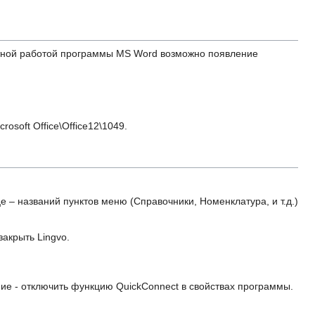
ектной работой программы MS Word возможно появление
osoft Office\Office12\1049.
е – названий пунктов меню (Справочники, Номенклатура, и т.д.)
закрыть Lingvo.
ние - отключить функцию QuickConnect в свойствах программы.