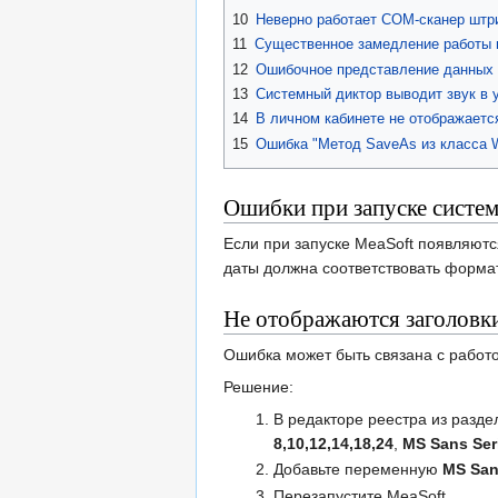
10
Неверно работает COM-сканер штр
11
Существенное замедление работы п
12
Ошибочное представление данных 
13
Системный диктор выводит звук в 
14
В личном кабинете не отображаетс
15
Ошибка "Метод SaveAs из класса 
Ошибки при запуске систе
Если при запуске MeaSoft появляютс
даты должна соответствовать формат
Не отображаются заголовки
Ошибка может быть связана с работ
Решение:
В редакторе реестра из разд
8,10,12,14,18,24
,
MS Sans Ser
Добавьте переменную
MS San
Перезапустите MeaSoft.