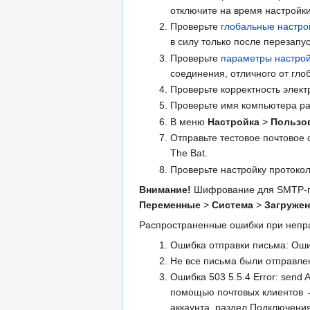
отключите на время настройки
Проверьте
глобальные настро
в силу только после перезапус
Проверьте
параметры настро
соединения, отличного от гло
Проверьте корректность элект
Проверьте имя компьютера раб
В меню
Настройка
>
Пользо
Отправьте тестовое почтовое 
The Bat.
Проверьте настройку протокол
Внимание!
Шифрование для SMTP-про
Переменные
>
Система
>
Загружен
Распространенные ошибки при непра
Ошибка отправки письма: Ошибк
Не все письма были отправлен
Ошибка 503 5.5.4 Error: send
помощью почтовых клиентов →
аккаунта, раздел Подключения