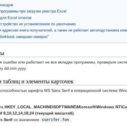
ихкодов
рограммы при загрузке реестра Excel
для Excel отчетов
устройство не установленное по умолчанию
я адресная книга получателей, а также не работает автоподстановка ко
Workbook завершен неверно"
мы
я ошибки или работают не все вкладки программы, проверьте сис
у dd.mm.yyyy.
 таблиц и элементы карточек
оспособностью шрифта MS Sans Serif в операционной системе Win
ела
HKEY_LOCAL_MACHINE\SOFTWARE\Microsoft\Windows NT\Curr
if 8,10,12,14,18,24 (текущий масштаб)
.
s Serif
со значением
sserifer.fon
.