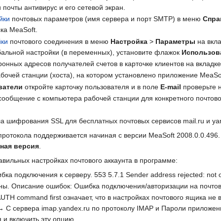
 почты антивирус и его сетевой экран.
йки
почтовых параметров (имя сервера и порт SMTP) в меню
Спра
ка MeaSoft.
йки
почтового соединения в меню
Настройка
>
Параметры
на вкл
бальной настройки (в переменных), установите флажок
Использов
ронных адресов получателей счетов в карточке клиентов на вкладк
очей станции (хоста), на котором установлено приложение MeaSof
ватели
откройте карточку пользователя и в поле
E-mail
проверьте н
сообщение с компьютера рабочей станции для конкретного почтового
а шифрования SSL для бесплатных почтовых сервисов mail.ru и ya
токола поддерживается начиная с версии MeaSoft 2008.0.0.496.
ная версия
.
вильных настройках почтового аккаунта в программе:
а подключения к серверу. 553 5.7.1 Sender address rejected: not o
ы. Описание ошибок: Ошибка подключения/авторизации на почтовом 
 AUTH command first означает, что в настройках почтового ящика не
 С сервера imap.yandex.ru по протоколу IMAP и Пароли приложени
 и включить эту опцию.