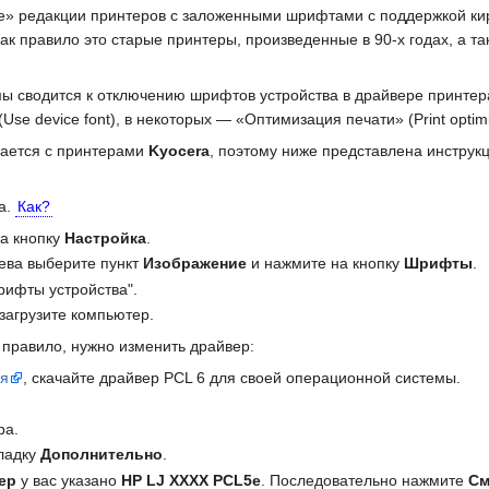
» редакции принтеров с заложенными шрифтами с поддержкой кири
к правило это старые принтеры, произведенные в 90-х годах, а т
ы сводится к отключению шрифтов устройства в драйвере принтера
se device font), в некоторых — «Оптимизация печати» (Print optimi
чается с принтерами
Kyocera
, поэтому ниже представлена инструк
ра.
Как?
на кнопку
Настройка
.
лева выберите пункт
Изображение
и нажмите на кнопку
Шрифты
.
шрифты устройства".
езагрузите компьютер.
к правило, нужно изменить драйвер:
ля
, скачайте драйвер PCL 6 для своей операционной системы.
ра.
кладку
Дополнительно
.
ер
у вас указано
НР LJ XXXX PCL5e
. Последовательно нажмите
См