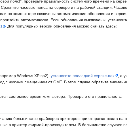
совой пояс!", проверьте правильность системного времени на серве
. Сравните часовые пояса на сервере и на рабочей станции. Часо
Если на компьютере включены автоматические обновления и версия
произойти автоматически. Если обновления выключены, установите
91
Для популярных версий обновления можно скачать здесь:
апример Windows XP sp2),
установите последний сервис-пак
, а 
ород с нужным смещением от GMT. В этом случае обратите внимани
ется системное время компьютера. Проверьте его правильность.
лчанию большинство драйверов принтеров при отправке текста на п
ые в принтер фирмой-производителем. В большинстве случаев пол