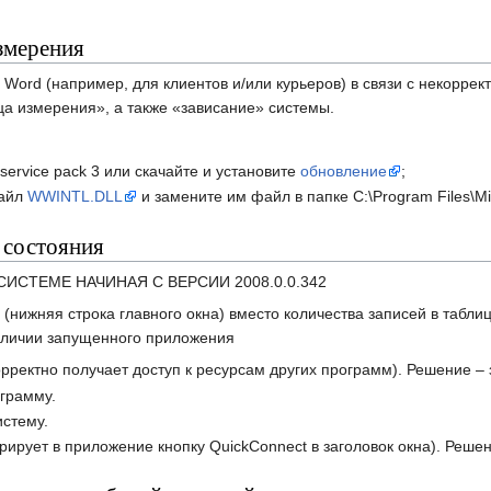
змерения
Word (например, для клиентов и/или курьеров) в связи с некорр
а измерения», а также «зависание» системы.
service pack 3 или скачайте и установите
обновление
;
файл
WWINTL.DLL
и замените им файл в папке С:\Program Files\Micr
 состояния
ИСТЕМЕ НАЧИНАЯ С ВЕРСИИ 2008.0.0.342
(нижняя строка главного окна) вместо количества записей в таблиц
наличии запущенного приложения
рректно получает доступ к ресурсам других программ). Решение – 
ограмму.
истему.
рирует в приложение кнопку QuickConnect в заголовок окна). Реше