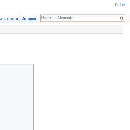
Войти
Поиск
ики-текста
История