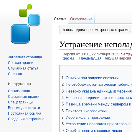
Статья
Обсуждение
5 последних просмотренных страниц:
Устранение непола
Версия от 08:31, 22 октября 2025;
Sergey
Заглавная страница
(
разн.
)
← Предыдущая
| Текущая версия 
Перейти к:
навигация
,
поиск
Свежие правки
Случайная статья
Справка
1
Ошибки при запуске системы
Инструменты
2
Не отображаются заголовки таблиц 
Ссылки сюда
3
Неверно указана единица измерения
Связанные правки
4
Неверные подписи в строке состоян
Спецстраницы
5
Разница времени между сервером и 
Версия для печати
6
Печатает «иероглифы»
Постоянная ссылка
7
Иероглифы в программе
Сведения о странице
8
Устранение неполадок при отправке
9
Ошибки печати кассовых чеков