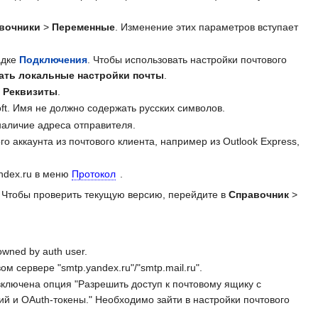
вочники
>
Переменные
. Изменение этих параметров вступает
адке
Подключения
. Чтобы использовать настройки почтового
ать локальные настройки почты
.
е
Реквизиты
.
t. Имя не должно содержать русских символов.
аличие адреса отправителя.
 аккаунта из почтового клиента, например из Outlook Express,
ndex.ru в меню
Протокол
.
 Чтобы проверить текущую версию, перейдите в
Справочник
>
wned by auth user.
сервере "smtp.yandex.ru"/"smtp.mail.ru".
 включена опция "Разрешить доступ к почтовому ящику с
й и OAuth-токены." Необходимо зайти в настройки почтового