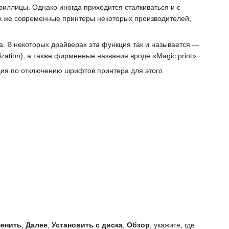
ллицы. Однако иногда приходится сталкиваться и с
ак же современные принтеры некоторых производителей,
. В некоторых драйверах эта функция так и называется —
zation), а также фирменные названия вроде «Magic print».
ция по отключению шрифтов принтера для этого
енить
,
Далее
,
Установить с диска
,
Обзор
, укажите, где