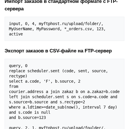
Импорт заказов в стандартном формате с FTP-
сервера
input, 0, 4, myftphost.ru/upload/folder/, 
MyUserName, MyPassword, *_orders.csv, 123, 
Экспорт заказов в CSV-файле на FTP-сервер
query, 0

replace scheduler.sent (code, sent, source, 
rectype)

select a.code, 'F', b.source, 2 

from 

courier.address a join zakaz b on a.zakaz=b.code 
left join scheduler.sent s on s.code=a.code and 
s.source=b.source and s.rectype=2

where a.ldtime>=date_sub(now(), interval 7 day)

and s.code is null

and b.source=123

query, 2, 1, myftphost.ru/upload/foulder/, 