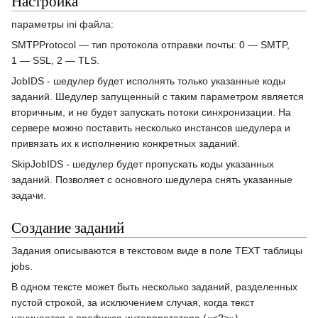
Настройка
параметры ini файла:
SMTPProtocol — тип протокола отправки почты: 0 — SMTP,
1 — SSL, 2 — TLS.
JobIDS - шедулер будет исполнять только указанные коды
заданий. Шедулер запущенный с таким параметром является
вторичным, и не будет запускать потоки синхронизации. На
сервере можно поставить несколько инстансов шедулера и
привязать их к исполнению конкретных заданий.
SkipJobIDS - шедулер будет пропускать коды указанных
заданий. Позволяет с основного шедулера снять указанные
задачи.
Создание заданий
Задания описываются в текстовом виде в поле TEXT таблицы
jobs.
В одном тексте может быть несколько заданий, разделенных
пустой строкой, за исключением случая, когда текст
начинается с префикса интерпретатора («<?>»).