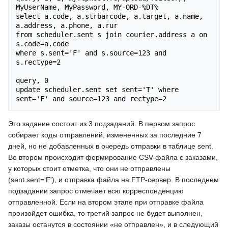
MyUserName, MyPassword, MY-ORD-%DT%

select a.code, a.strbarcode, a.target, a.name, 
a.address, a.phone, a.rur

from scheduler.sent s join courier.address a on 
s.code=a.code 

where s.sent='F' and s.source=123 and 
s.rectype=2

query, 0

update scheduler.sent set sent='T' where 
Это задание состоит из 3 подзаданий. В первом запрос
собирает коды отправлений, измененных за последние 7
дней, но не добавленных в очередь отправки в таблице sent.
Во втором происходит формирование CSV-файла с заказами,
у которых стоит отметка, что они не отправлены
(sent.sent='F'), и отправка файла на FTP-сервер. В последнем
подзадании запрос отмечает всю корреспонденцию
отправленной. Если на втором этапе при отправке файла
произойдет ошибка, то третий запрос не будет выполнен,
заказы останутся в состоянии «не отправлен», и в следующий