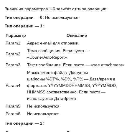
Значения параметров 1-6 зависят от типа операции:
Тип операции — 0:
Не используются.
Тип операции — 1:
Параметр
Описание
Param1
Адрес e-mail для отправки
Тема сообщения. Если пусто —
Param2
«CourierAutoReport»
Param3
Текст сообщения. Если пусто — «see attachment»
Маска имени файла. Доступны
шаблоны %DT%, %D%, %T% — Дата/время в
Param4
форматах YYYYMMDDHHMMSS, YYYYMMDD,
HHMMSS соответственно. Если пусто —
используется ДатаВремя
Param5
Не используется
Param6
Не используется
Тип операции — 2: