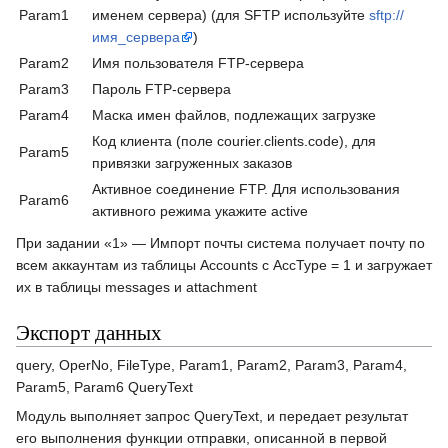
Param1
именем сервера) (для SFTP используйте
sftp://
имя_сервера
)
Param2
Имя пользователя FTP-сервера
Param3
Пароль FTP-сервера
Param4
Маска имен файлов, подлежащих загрузке
Код клиента (поле courier.clients.code), для
Param5
привязки загруженных заказов
Активное соединение FTP. Для использования
Param6
активного режима укажите active
При задании «1» — Импорт почты система получает почту по
всем аккаунтам из таблицы Accounts с AccType = 1 и загружает
их в таблицы messages и attachment
Экспорт данных
query, OperNo, FileType, Param1, Param2, Param3, Param4,
Param5, Param6 QueryText
Модуль выполняет запрос QueryText, и передает результат
его выполнения функции отправки, описанной в первой