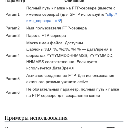
Параметр
Описание
Полный путь к папке на FTP-сервере (вместе с
Param1
именем сервера) (для SFTP используйте "
sftp://
имя_сервера...»
)
Param2
Имя пользователя FTP-сервера
Param3
Пароль FTP-сервера
Маска имен файла. Доступны
шаблоны %DT%, %D%, %T% — Дата/время в
Param4
форматах YYYYMMDDHHMMSS, YYYYMMDD,
HHMMSS соответственно. Если пусто —
используется ДатаВремя
Активное соединение FTP. Для использования
Param5
активного режима укажите active
Не обязательный параметр, полный путь к папке
Param6
на FTP-сервере для сохранения копии
Примеры использования