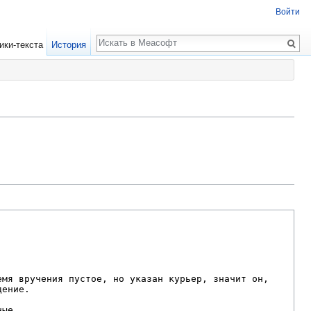
Войти
Поиск
ики-текста
История