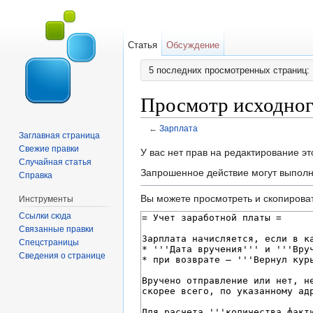
Статья
Обсуждение
5 последних просмотренных страниц:
Просмотр исходног
←
Зарплата
Заглавная страница
Перейти к:
навигация
,
поиск
Свежие правки
У вас нет прав на редактирование э
Случайная статья
Запрошенное действие могут выполня
Справка
Вы можете просмотреть и скопироват
Инструменты
Ссылки сюда
Связанные правки
Спецстраницы
Сведения о странице